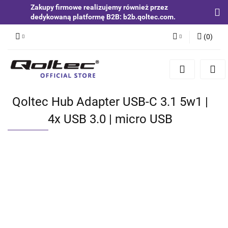
Zakupy firmowe realizujemy również przez
dedykowaną platformę B2B: b2b.qoltec.com.
(
0
)
Zaloguj się
Zarejestruj się
Dodaj zgłoszenie
Qoltec Hub Adapter USB-C 3.1 5w1 |
Zgody cookies
4x USB 3.0 | micro USB