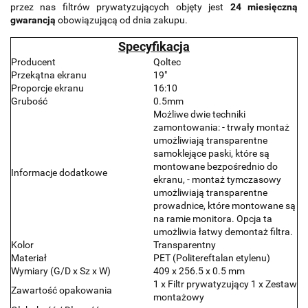
przez nas filtrów prywatyzujących objęty jest
24 miesięczną
gwarancją
obowiązującą od dnia zakupu.
Specyfikacja
Producent
Qoltec
Przekątna ekranu
19"
Proporcje ekranu
16:10
Grubość
0.5mm
Możliwe dwie techniki
zamontowania: - trwały montaż
umożliwiają transparentne
samoklejące paski, które są
montowane bezpośrednio do
Informacje dodatkowe
ekranu, - montaż tymczasowy
umożliwiają transparentne
prowadnice, które montowane są
na ramie monitora. Opcja ta
umożliwia łatwy demontaż filtra.
Kolor
Transparentny
Materiał
PET (Politereftalan etylenu)
Wymiary (G/D x Sz x W)
409 x 256.5 x 0.5 mm
1 x Filtr prywatyzujący 1 x Zestaw
Zawartość opakowania
montażowy