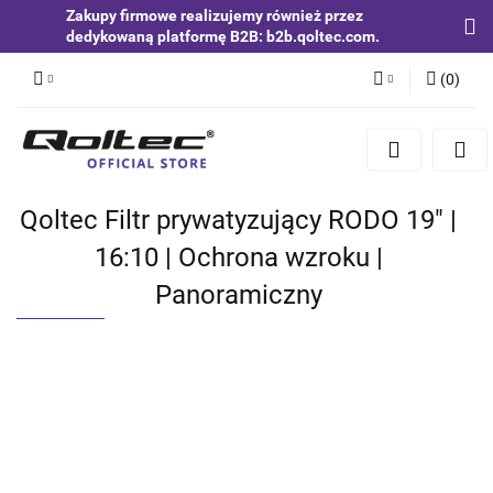
Zakupy firmowe realizujemy również przez
dedykowaną platformę B2B: b2b.qoltec.com.
(
0
)
Zaloguj się
Zarejestruj się
Dodaj zgłoszenie
Qoltec Filtr prywatyzujący RODO 19" |
Zgody cookies
16:10 | Ochrona wzroku |
Panoramiczny