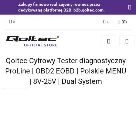
Zakupy firmowe realizujemy również przez
dedykowaną platformę B2B: b2b.qoltec.com.
(
0
)
Zaloguj się
Zarejestruj się
Dodaj zgłoszenie
Qoltec Cyfrowy Tester diagnostyczny
Zgody cookies
ProLine | OBD2 EOBD | Polskie MENU
| 8V-25V | Dual System