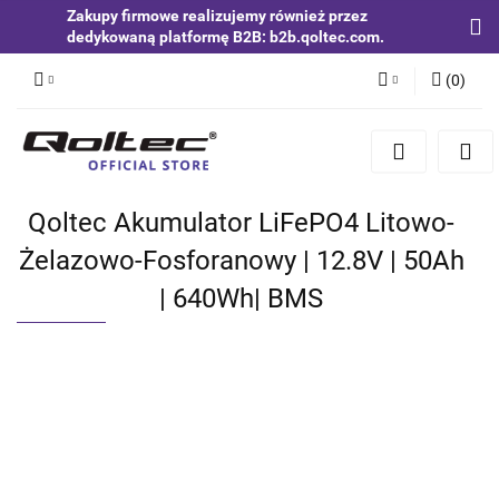
Zakupy firmowe realizujemy również przez
dedykowaną platformę B2B: b2b.qoltec.com.
(
0
)
Zaloguj się
Zarejestruj się
Dodaj zgłoszenie
Qoltec Akumulator LiFePO4 Litowo-
Zgody cookies
Żelazowo-Fosforanowy | 12.8V | 50Ah
| 640Wh| BMS