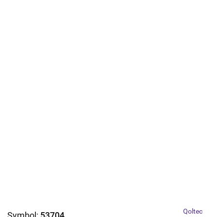
Qoltec
Symbol:
53704