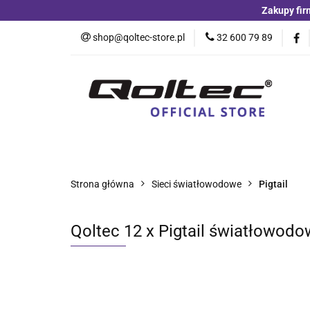
Zakupy fir
Kategorie
Czu
shop@qoltec-store.pl
32 600 79 89
Akumulatory LiFeP
Kategorie
Czujniki i detektory
Switche
Blog
Strona główna
Sieci światłowodowe
Pigtail
Qoltec 12 x Pigtail światłowod