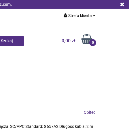
c.com.
Strefa klienta
Zaloguj się
Zarejestruj się
0,00 zł
0
Dodaj zgłoszenie
Zgody cookies
Nowości
Bestsellery
Qoltec B2B
Qoltec
łącza: SC/APC Standard: G657A2 Długość kabla: 2 m