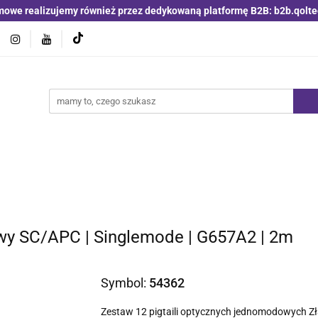
mowe realizujemy również przez dedykowaną platformę B2B: b2b.qolte
jniki i detektory
Switche | Ethernet
Anteny LTE 4G 5G
O4
Nowości
Bestsellery
Qoltec B2B
Blog
 | Ethernet
Anteny LTE 4G 5G
Akumulatory LiFePO4
owy SC/APC | Singlemode | G657A2 | 2m
Symbol:
54362
Zestaw 12 pigtaili optycznych jednomodowych Z