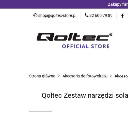
Zakupy fir
Kategorie
Czu
shop@qoltec-store.pl
32 600 79 89
Akumulatory LiFeP
Kategorie
Czujniki i detektory
Switche
Blog
Strona główna
Akcesoria do fotowoltaiki
Akceso
Qoltec Zestaw narzędzi sol