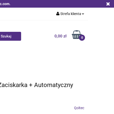
c.com.
Strefa klienta
Zaloguj się
Zarejestruj się
0,00 zł
0
Dodaj zgłoszenie
Zgody cookies
Nowości
Bestsellery
Qoltec B2B
 Zaciskarka + Automatyczny
Qoltec