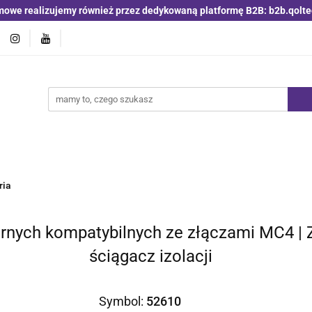
mowe realizujemy również przez dedykowaną platformę B2B: b2b.qolte
jniki i detektory
Switche | Ethernet
Anteny LTE 4G 5G
O4
Nowości
Bestsellery
Qoltec B2B
Blog
 | Ethernet
Anteny LTE 4G 5G
Akumulatory LiFePO4
ria
arnych kompatybilnych ze złączami MC4 |
ściągacz izolacji
Symbol:
52610