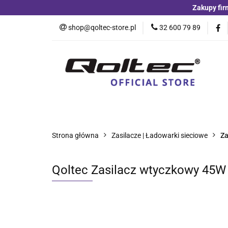
Zakupy fir
Kategorie
Czu
shop@qoltec-store.pl
32 600 79 89
Akumulatory LiFeP
Kategorie
Czujniki i detektory
Switche
Blog
Strona główna
Zasilacze | Ładowarki sieciowe
Za
Qoltec Zasilacz wtyczkowy 45W | 