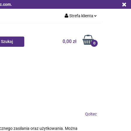
c.com.
Strefa klienta
Zaloguj się
Zarejestruj się
0,00 zł
0
Dodaj zgłoszenie
Zgody cookies
Nowości
Bestsellery
Qoltec B2B
Qoltec
ecznego zasilania oraz użytkowania. Można