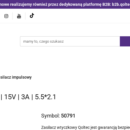
mowe realizujemy również przez dedykowaną platformę B2B: b2b.qolte
jniki i detektory
Switche | Ethernet
Anteny LTE 4G 5G
O4
Nowości
Bestsellery
Qoltec B2B
Blog
 | Ethernet
Anteny LTE 4G 5G
Akumulatory LiFePO4
silacz impulsowy
15V | 3A | 5.5*2.1
Symbol:
50791
Zasilacz wtyczkowy Qoltec jest gwarancją bezpi