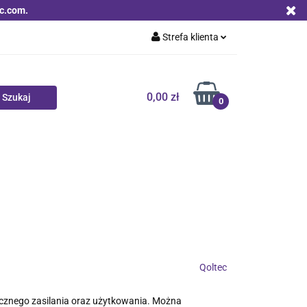
c.com.
Strefa klienta
Zaloguj się
Zarejestruj się
0,00 zł
0
Dodaj zgłoszenie
Zgody cookies
Nowości
Bestsellery
Qoltec B2B
Qoltec
ecznego zasilania oraz użytkowania. Można