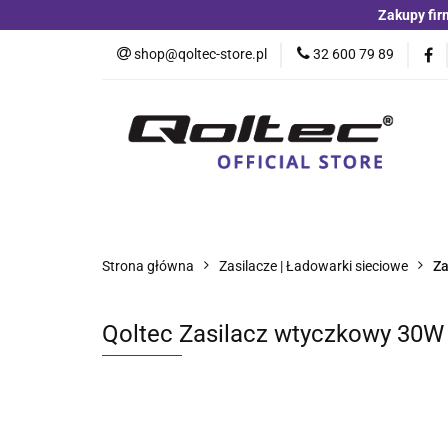
Zakupy fir
Kategorie
Czu
shop@qoltec-store.pl
32 600 79 89
Akumulatory LiFeP
Kategorie
Czujniki i detektory
Switche
Blog
Strona główna
Zasilacze | Ładowarki sieciowe
Za
Qoltec Zasilacz wtyczkowy 30W | 