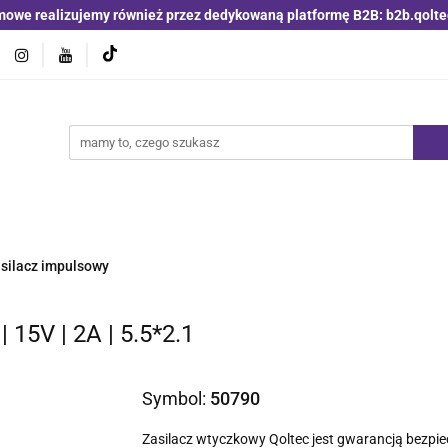
mowe realizujemy również przez dedykowaną platformę B2B: b2b.qolte
jniki i detektory
Switche | Ethernet
Anteny LTE 4G 5G
O4
Nowości
Bestsellery
Qoltec B2B
Blog
 | Ethernet
Anteny LTE 4G 5G
Akumulatory LiFePO4
silacz impulsowy
15V | 2A | 5.5*2.1
Symbol:
50790
Zasilacz wtyczkowy Qoltec jest gwarancją bezpi