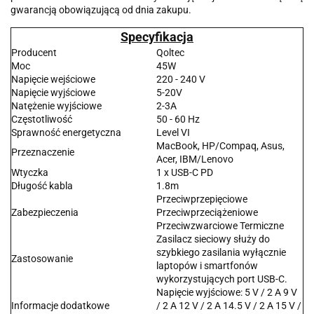
gwarancją obowiązującą od dnia zakupu.
Specyfikacja
Producent
Qoltec
Moc
45W
Napięcie wejściowe
220 - 240 V
Napięcie wyjściowe
5-20V
Natężenie wyjściowe
2-3A
Częstotliwość
50 - 60 Hz
Sprawność energetyczna
Level VI
MacBook, HP/Compaq, Asus,
Przeznaczenie
Acer, IBM/Lenovo
Wtyczka
1 x USB-C PD
Długość kabla
1.8m
Przeciwprzepięciowe
Zabezpieczenia
Przeciwprzeciążeniowe
Przeciwzwarciowe Termiczne
Zasilacz sieciowy służy do
szybkiego zasilania wyłącznie
Zastosowanie
laptopów i smartfonów
wykorzystujących port USB-C.
Napięcie wyjściowe: 5 V / 2 A 9 V
Informacje dodatkowe
/ 2 A 12 V / 2 A 14.5 V / 2 A 15 V /