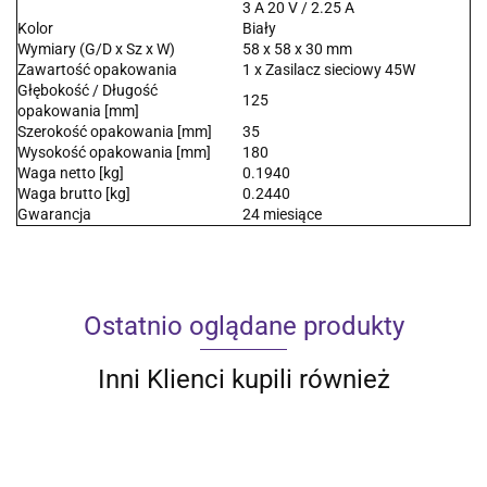
3 A 20 V / 2.25 A
Kolor
Biały
Wymiary (G/D x Sz x W)
58 x 58 x 30 mm
Zawartość opakowania
1 x Zasilacz sieciowy 45W
Głębokość / Długość
125
opakowania [mm]
Szerokość opakowania [mm]
35
Wysokość opakowania [mm]
180
Waga netto [kg]
0.1940
Waga brutto [kg]
0.2440
Gwarancja
24 miesiące
Ostatnio oglądane produkty
Inni Klienci kupili również