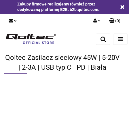
Zakupy firmowe realizujemy również przez
dedykowaną platformę B2B: b2b.qoltec.com.
(
0
)
Zaloguj się
Zarejestruj się
Dodaj zgłoszenie
Qoltec Zasilacz sieciowy 45W | 5-20V
Zgody cookies
| 2-3A | USB typ C | PD | Biała