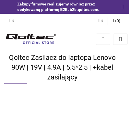
Zakupy firmowe realizujemy również przez
dedykowaną platformę B2B: b2b.qoltec.com.
(
0
)
Zaloguj się
Zarejestruj się
Dodaj zgłoszenie
Qoltec Zasilacz do laptopa Lenovo
Zgody cookies
90W | 19V | 4.9A | 5.5*2.5 | +kabel
zasilający