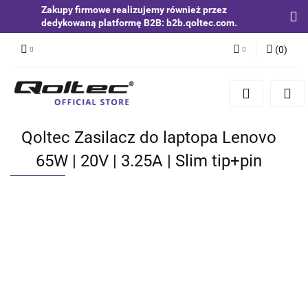
Zakupy firmowe realizujemy również przez
dedykowaną platformę B2B: b2b.qoltec.com.
(
0
)
Zaloguj się
Zarejestruj się
Dodaj zgłoszenie
Qoltec Zasilacz do laptopa Lenovo
Zgody cookies
65W | 20V | 3.25A | Slim tip+pin