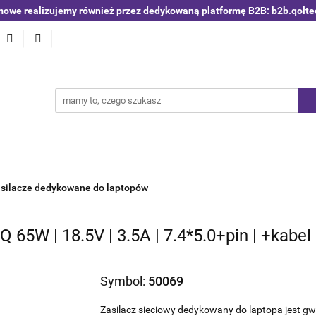
mowe realizujemy również przez dedykowaną platformę B2B: b2b.qolte
niki i detektory
Switche | Ethernet
Anteny LTE 4G 5G
O4
Nowości
Bestsellery
Qoltec B2B
Blog
 | Ethernet
Anteny LTE 4G 5G
Akumulatory LiFePO4
silacze dedykowane do laptopów
 65W | 18.5V | 3.5A | 7.4*5.0+pin | +kabel 
Symbol:
50069
Zasilacz sieciowy dedykowany do laptopa jest gw