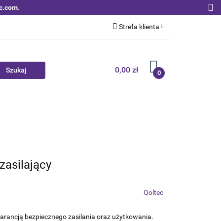
c.com.
Strefa klienta
Zaloguj się
Zarejestruj się
0,00 zł
0
Dodaj zgłoszenie
Zgody cookies
Nowości
Bestsellery
Qoltec B2B
zasilający
Qoltec
arancją bezpiecznego zasilania oraz użytkowania.