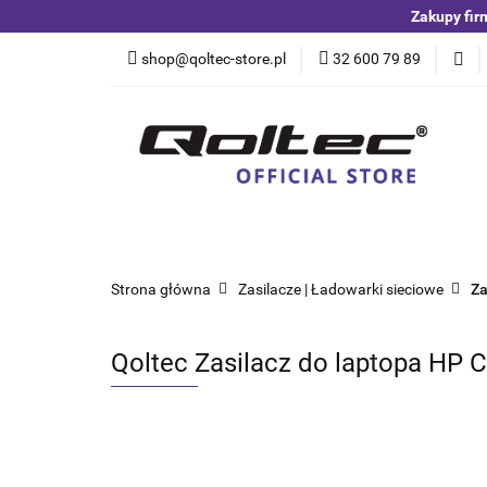
Zakupy fir
Kategorie
Czuj
shop@qoltec-store.pl
32 600 79 89
Akumulatory LiFeP
Kategorie
Czujniki i detektory
Switche
Blog
Strona główna
Zasilacze | Ładowarki sieciowe
Za
Qoltec Zasilacz do laptopa HP CQ