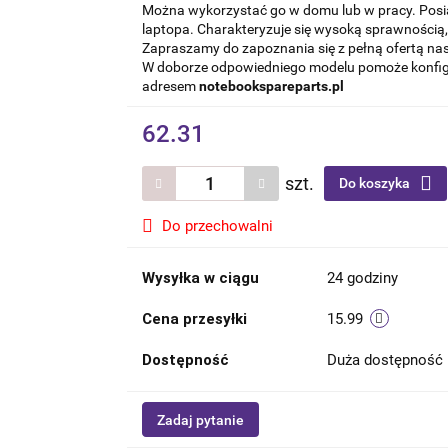
Można wykorzystać go w domu lub w pracy. Posi
laptopa. Charakteryzuje się wysoką sprawnością, 
Zapraszamy do zapoznania się z pełną ofertą nas
W doborze odpowiedniego modelu pomoże konfigur
adresem
notebookspareparts.pl
62.31
szt.
Do koszyka
Do przechowalni
Wysyłka w ciągu
24 godziny
Cena przesyłki
15.99
Dostępność
Duża dostępność
Zadaj pytanie