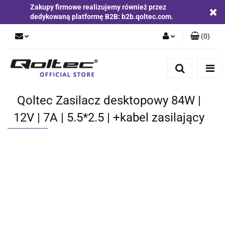
Zakupy firmowe realizujemy również przez
dedykowaną platformę B2B: b2b.qoltec.com.
(
0
)
Zaloguj się
Zarejestruj się
Dodaj zgłoszenie
Qoltec Zasilacz desktopowy 84W |
Zgody cookies
12V | 7A | 5.5*2.5 | +kabel zasilający