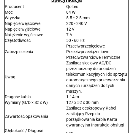
Producent
Qoltec
Moc
84 W
Wtyczka
5.5 * 2.5 mm
Napięcie wejściowe
220 - 240 V
Napięcie wyjściowe
12 V
Natężenie wyjściowe
7 A
Częstotliwość
50 - 60 Hz
Przeciwprzepięciowe
Zabezpieczenia
Przeciwprzeciążeniowe
Przeciwzwarciowe Termiczne
Zasilacz sieciowy AC/DC
przeznaczony do urządzeń
telekomunikacyjnych i do sprzętu
Uwagi
automatycznego przetwarzania
danych i urządzeń do tych
maszyn.
Długość kabla
1.14 m
Wymiary (G/D x Sz x W)
127 x 52 x 30 mm
Zasilacz desktopowy Kabel
zasilający Rzep do
Zawartość opakowania
porządkowania kabla Karta
gwarancyjna Instrukcja obsługi
Głębokość / Długość