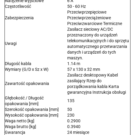
Natężenie wyjściowe
6 A
Częstotliwość
50 - 60 Hz
Przeciwprzepięciowe
Zabezpieczenia
Przeciwprzeciążeniowe
Przeciwzwarciowe Termiczne
Zasilacz sieciowy AC/DC
przeznaczony do urządzeń
telekomunikacyjnych i do sprzętu
Uwagi
automatycznego przetwarzania
danych i urządzeń do tych
maszyn.
Długość kabla
1.14 m
Wymiary (G/D x Sz x W)
57 x 130 x 32 mm
Zasilacz desktopowy Kabel
zasilający Rzep do
Zawartość opakowania
porządkowania kabla Karta
gwarancyjna Instrukcja obsługi
Głębokość / Długość
135
opakowania [mm]
Szerokość opakowania [mm]
50
Wysokość opakowania [mm]
230
Waga netto [kg]
0.2900
Waga brutto [kg]
0.3940
Gwarancja
24 miesiące