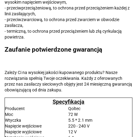
wysokim napięciem wejściowym,
- przeciwprzeciążeniową, to ochrona przed przeciążeniem każdej z
linii zasilających,
- przeciwzwarciową, to ochrona przed zwarciem w obwodzie
zasilacza,
- termiczną, to ochrona przed przeciążeniem lub złą cyrkulacją
powietrza.
Zaufanie potwierdzone gwarancją
Zależy Ci na wysokiej jakości kupowanego produktu? Nasze
rozwiązania spełnią Twoje oczekiwania. Każdy z oferowanych
przez nas zasilaczy sieciowych objęty jest 24 miesięczną gwarancją
obowiązującą od dnia zakupu.
Specyfikacja
Producent
Qoltec
Moc
72 W
Wtyczka
5.5 * 2.1 mm
Napięcie wejściowe
220 - 240 V
Napięcie wyjściowe
12 V