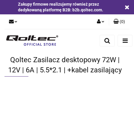
Zakupy firmowe realizujemy również przez
dedykowaną platformę B2B: b2b.qoltec.com.
(
0
)
Zaloguj się
Zarejestruj się
Dodaj zgłoszenie
Qoltec Zasilacz desktopowy 72W |
Zgody cookies
12V | 6A | 5.5*2.1 | +kabel zasilający