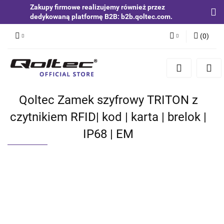
Zakupy firmowe realizujemy również przez
dedykowaną platformę B2B: b2b.qoltec.com.
(
0
)
Zaloguj się
Zarejestruj się
Dodaj zgłoszenie
Qoltec Zamek szyfrowy TRITON z
Zgody cookies
czytnikiem RFID| kod | karta | brelok |
IP68 | EM