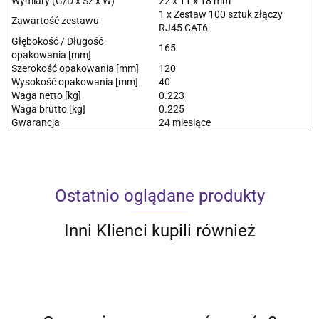
Wymiary (G/D x Sz x W)
22 x 11 x 18 mm
1 x Zestaw 100 sztuk złączy
Zawartość zestawu
RJ45 CAT6
Głębokość / Długość
165
opakowania [mm]
Szerokość opakowania [mm]
120
Wysokość opakowania [mm]
40
Waga netto [kg]
0.223
Waga brutto [kg]
0.225
Gwarancja
24 miesiące
Ostatnio oglądane produkty
Inni Klienci kupili również