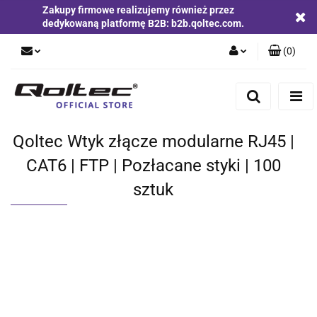
Zakupy firmowe realizujemy również przez
dedykowaną platformę B2B: b2b.qoltec.com.
(
0
)
Zaloguj się
Zarejestruj się
Dodaj zgłoszenie
Qoltec Wtyk złącze modularne RJ45 |
Zgody cookies
CAT6 | FTP | Pozłacane styki | 100
sztuk