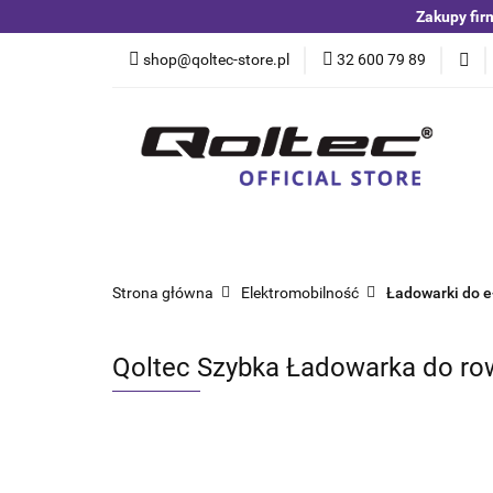
Zakupy fir
Kategorie
Czuj
shop@qoltec-store.pl
32 600 79 89
Akumulatory LiFeP
Kategorie
Czujniki i detektory
Switche
Blog
Strona główna
Elektromobilność
Ładowarki do e-
Qoltec Szybka Ładowarka do rowe