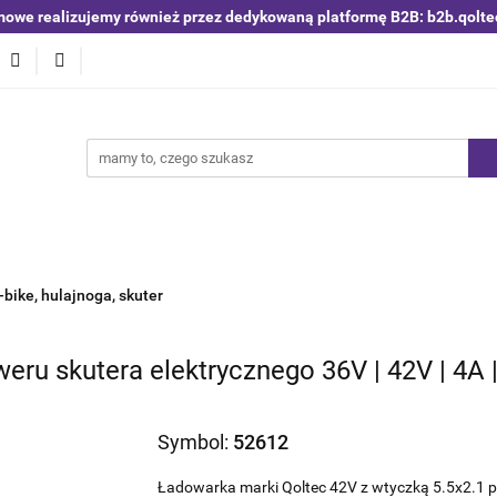
mowe realizujemy również przez dedykowaną platformę B2B: b2b.qolte
niki i detektory
Switche | Ethernet
Anteny LTE 4G 5G
O4
Nowości
Bestsellery
Qoltec B2B
Blog
 | Ethernet
Anteny LTE 4G 5G
Akumulatory LiFePO4
bike, hulajnoga, skuter
ru skutera elektrycznego 36V | 42V | 4A | 
Symbol:
52612
Ładowarka marki Qoltec 42V z wtyczką 5.5x2.1 p