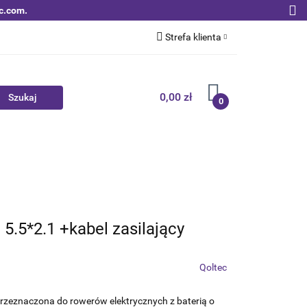
c.com.
Strefa klienta
Zaloguj się
Zarejestruj się
0,00 zł
0
Dodaj zgłoszenie
Zgody cookies
Nowości
Bestsellery
Qoltec B2B
5.5*2.1 +kabel zasilający
Qoltec
rzeznaczona do rowerów elektrycznych z baterią o