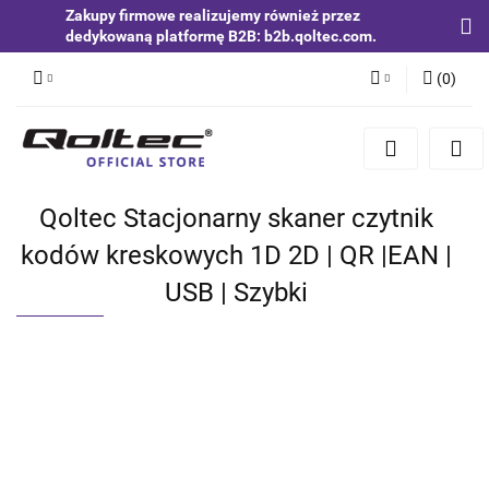
Zakupy firmowe realizujemy również przez
dedykowaną platformę B2B: b2b.qoltec.com.
(
0
)
Zaloguj się
Zarejestruj się
Dodaj zgłoszenie
Qoltec Stacjonarny skaner czytnik
Zgody cookies
kodów kreskowych 1D 2D | QR |EAN |
USB | Szybki