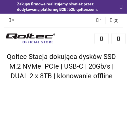
Zakupy firmowe realizujemy również przez
dedykowaną platformę B2B: b2b.qoltec.com.
(
0
)
Zaloguj się
Zarejestruj się
Dodaj zgłoszenie
Qoltec Stacja dokująca dysków SSD
Zgody cookies
M.2 NVMe| PCIe | USB-C | 20Gb/s |
DUAL 2 x 8TB | klonowanie offline