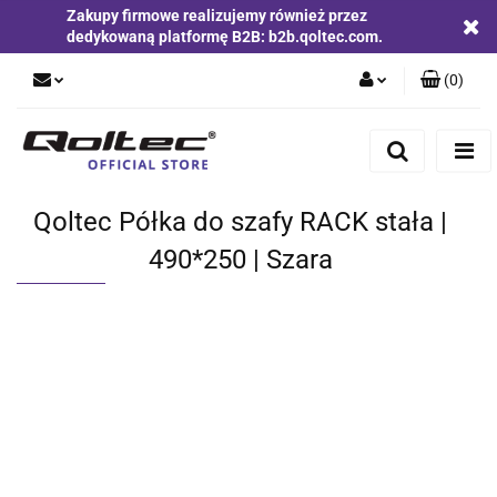
Zakupy firmowe realizujemy również przez
dedykowaną platformę B2B: b2b.qoltec.com.
(
0
)
Zaloguj się
Zarejestruj się
Dodaj zgłoszenie
Qoltec Półka do szafy RACK stała |
Zgody cookies
490*250 | Szara