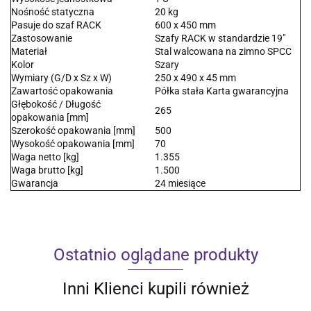
Nośność statyczna
20 kg
Pasuje do szaf RACK
600 x 450 mm
Zastosowanie
Szafy RACK w standardzie 19"
Materiał
Stal walcowana na zimno SPCC
Kolor
Szary
Wymiary (G/D x Sz x W)
250 x 490 x 45 mm
Zawartość opakowania
Półka stała Karta gwarancyjna
Głębokość / Długość
265
opakowania [mm]
Szerokość opakowania [mm]
500
Wysokość opakowania [mm]
70
Waga netto [kg]
1.355
Waga brutto [kg]
1.500
Gwarancja
24 miesiące
Ostatnio oglądane produkty
Inni Klienci kupili również