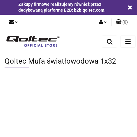
Zakupy firmowe realizujemy również przez
dedykowaną platformę B2B: b2b.qoltec.com.
(
0
)
Zaloguj się
Zarejestruj się
Dodaj zgłoszenie
Qoltec Mufa światłowodowa 1x32
Zgody cookies