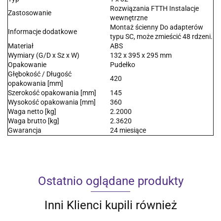
Rozwiązania FTTH Instalacje
Zastosowanie
wewnętrzne
Montaż ścienny Do adapterów
Informacje dodatkowe
typu SC, może zmieścić 48 rdzeni.
Materiał
ABS
Wymiary (G/D x Sz x W)
132 x 395 x 295 mm
Opakowanie
Pudełko
Głębokość / Długość
420
opakowania [mm]
Szerokość opakowania [mm]
145
Wysokość opakowania [mm]
360
Waga netto [kg]
2.2000
Waga brutto [kg]
2.3620
Gwarancja
24 miesiące
Ostatnio oglądane produkty
Inni Klienci kupili również