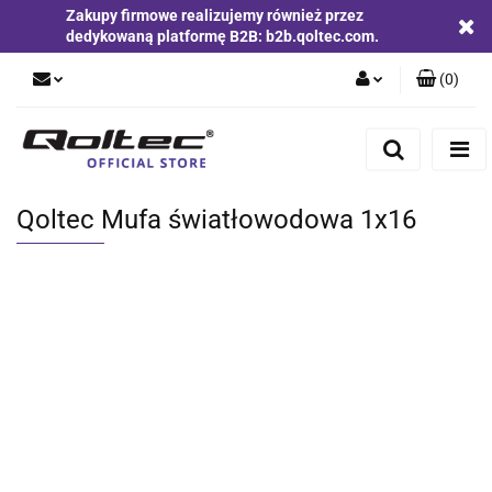
Zakupy firmowe realizujemy również przez
dedykowaną platformę B2B: b2b.qoltec.com.
(
0
)
Zaloguj się
Zarejestruj się
Dodaj zgłoszenie
Qoltec Mufa światłowodowa 1x16
Zgody cookies