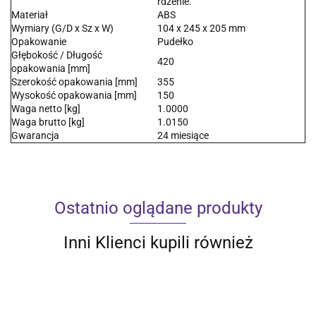
rdzenie.
Materiał
ABS
Wymiary (G/D x Sz x W)
104 x 245 x 205 mm
Opakowanie
Pudełko
Głębokość / Długość
420
opakowania [mm]
Szerokość opakowania [mm]
355
Wysokość opakowania [mm]
150
Waga netto [kg]
1.0000
Waga brutto [kg]
1.0150
Gwarancja
24 miesiące
Ostatnio oglądane produkty
Inni Klienci kupili również