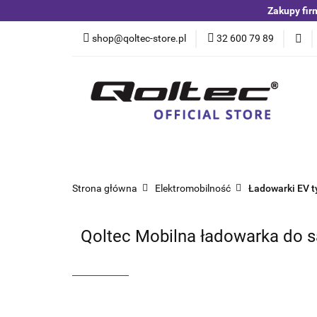
Zakupy fir
Kategorie
Czuj
shop@qoltec-store.pl
32 600 79 89
Akumulatory LiFeP
Kategorie
Czujniki i detektory
Switche
Blog
Strona główna
Elektromobilność
Ładowarki EV t
Qoltec Mobilna ładowarka do sa