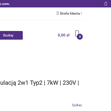
c.com.
Strefa klienta
Zaloguj się
Zarejestruj się
0,00 zł
0
Dodaj zgłoszenie
Zgody cookies
Nowości
Bestsellery
Qoltec B2B
lacją 2w1 Typ2 | 7kW | 230V |
Qoltec