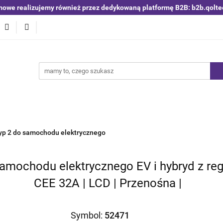
mowe realizujemy również przez dedykowaną platformę B2B: b2b.qolte
niki i detektory
Switche | Ethernet
Anteny LTE 4G 5G
O4
Nowości
Bestsellery
Qoltec B2B
Blog
 | Ethernet
Anteny LTE 4G 5G
Akumulatory LiFePO4
yp 2 do samochodu elektrycznego
mochodu elektrycznego EV i hybryd z regu
CEE 32A | LCD | Przenośna |
Symbol:
52471