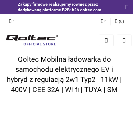
Zakupy firmowe realizujemy również przez
dedykowaną platformę B2B: b2b.qoltec.com.
(
0
)
Zaloguj się
Zarejestruj się
Dodaj zgłoszenie
Qoltec Mobilna ładowarka do
Zgody cookies
samochodu elektrycznego EV i
hybryd z regulacją 2w1 Typ2 | 11kW |
400V | CEE 32A | Wi-fi | TUYA | SM