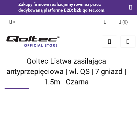
Zakupy firmowe realizujemy również przez
dedykowaną platformę B2B: b2b.qoltec.com.
(
0
)
Zaloguj się
Zarejestruj się
Dodaj zgłoszenie
Qoltec Listwa zasilająca
Zgody cookies
antyprzepięciowa | wł. QS | 7 gniazd |
1.5m | Czarna