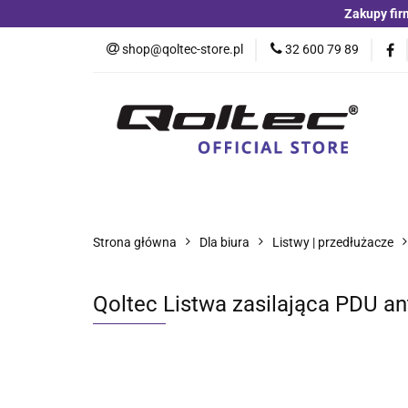
Zakupy fir
Kategorie
Czu
shop@qoltec-store.pl
32 600 79 89
Akumulatory LiFeP
Kategorie
Czujniki i detektory
Switche
Blog
Strona główna
Dla biura
Listwy | przedłużacze
Qoltec Listwa zasilająca PDU an