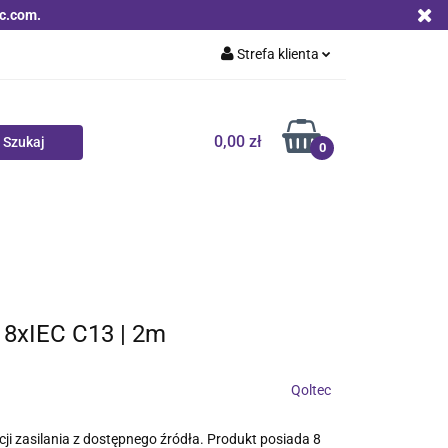
c.com.
Strefa klienta
Zaloguj się
Zarejestruj się
0,00 zł
0
Dodaj zgłoszenie
Zgody cookies
Nowości
Bestsellery
Qoltec B2B
| 8xIEC C13 | 2m
Qoltec
ji zasilania z dostępnego źródła. Produkt posiada 8