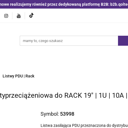
mowe realizujemy również przez dedykowaną platformę B2B: b2b.qolte
jniki i detektory
Switche | Ethernet
Anteny LTE 4G 5G
O4
Nowości
Bestsellery
Qoltec B2B
Blog
 | Ethernet
Anteny LTE 4G 5G
Akumulatory LiFePO4
Listwy PDU | Rack
typrzeciążeniowa do RACK 19" | 1U | 10A 
Symbol:
53998
Listwa zasilająca PDU przeznaczona do dystrybuc