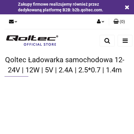
Zakupy firmowe realizujemy również przez
dedykowaną platformę B2B: b2b.qoltec.com.
(
0
)
Zaloguj się
Zarejestruj się
Dodaj zgłoszenie
Qoltec Ładowarka samochodowa 12-
Zgody cookies
24V | 12W | 5V | 2.4A | 2.5*0.7 | 1.4m