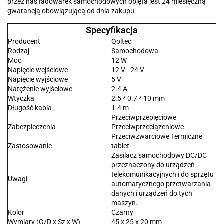
przez nas ładowarek samochodowych objęta jest 24 miesięczną
gwarancją obowiązującą od dnia zakupu.
Specyfikacja
Producent
Qoltec
Rodzaj
Samochodowa
Moc
12 W
Napięcie wejściowe
12 V - 24 V
Napięcie wyjściowe
5 V
Natężenie wyjściowe
2.4 A
Wtyczka
2.5 * 0.7 * 10 mm
Długość kabla
1.4 m
Przeciwprzepięciowe
Zabezpieczenia
Przeciwprzeciążeniowe
Przeciwzwarciowe Termiczne
Zastosowanie
tablet
Zasilacz samochodowy DC/DC
przeznaczony do urządzeń
telekomunikacyjnych i do sprzętu
Uwagi
automatycznego przetwarzania
danych i urządzeń do tych
maszyn.
Kolor
Czarny
Wymiary (G/D x Sz x W)
45 x 25 x 20 mm