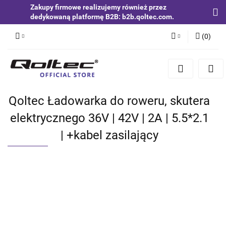
Zakupy firmowe realizujemy również przez
dedykowaną platformę B2B: b2b.qoltec.com.
(
0
)
Zaloguj się
Zarejestruj się
Dodaj zgłoszenie
Qoltec Ładowarka do roweru, skutera
Zgody cookies
elektrycznego 36V | 42V | 2A | 5.5*2.1
| +kabel zasilający