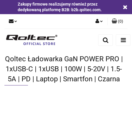
Zakupy firmowe realizujemy również przez
dedykowaną platformę B2B: b2b.qoltec.com.
(
0
)
Zaloguj się
Zarejestruj się
Dodaj zgłoszenie
Qoltec Ładowarka GaN POWER PRO |
Zgody cookies
1xUSB-C | 1xUSB | 100W | 5-20V | 1.5-
5A | PD | Laptop | Smartfon | Czarna