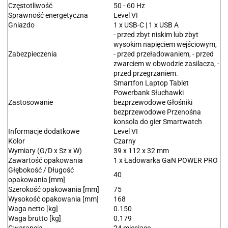
Częstotliwość
50 - 60 Hz
Sprawność energetyczna
Level VI
Gniazdo
1 x USB-C | 1 x USB A
- przed zbyt niskim lub zbyt
wysokim napięciem wejściowym,
Zabezpieczenia
- przed przeładowaniem, - przed
zwarciem w obwodzie zasilacza, -
przed przegrzaniem.
Smartfon Laptop Tablet
Powerbank Słuchawki
Zastosowanie
bezprzewodowe Głośniki
bezprzewodowe Przenośna
konsola do gier Smartwatch
Informacje dodatkowe
Level VI
Kolor
Czarny
Wymiary (G/D x Sz x W)
39 x 112 x 32 mm
Zawartość opakowania
1 x Ładowarka GaN POWER PRO
Głębokość / Długość
40
opakowania [mm]
Szerokość opakowania [mm]
75
Wysokość opakowania [mm]
168
Waga netto [kg]
0.150
Waga brutto [kg]
0.179
Gwarancja
24 miesiące