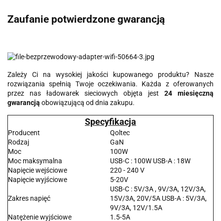
Zaufanie potwierdzone gwarancją
Zależy Ci na wysokiej jakości kupowanego produktu? Nasze
rozwiązania spełnią Twoje oczekiwania. Każda z oferowanych
przez nas ładowarek sieciowych objęta jest
24 miesięczną
gwarancją
obowiązującą od dnia zakupu.
Specyfikacja
Producent
Qoltec
Rodzaj
GaN
Moc
100W
Moc maksymalna
USB-C : 100W USB-A : 18W
Napięcie wejściowe
220 - 240 V
Napięcie wyjściowe
5-20V
USB-C : 5V/3A , 9V/3A, 12V/3A,
Zakres napięć
15V/3A, 20V/5A USB-A : 5V/3A,
9V/3A, 12V/1.5A
Natężenie wyjściowe
1.5-5A