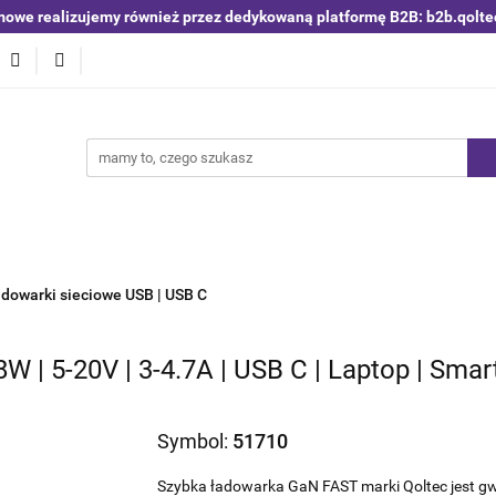
mowe realizujemy również przez dedykowaną platformę B2B: b2b.qolte
niki i detektory
Switche | Ethernet
Anteny LTE 4G 5G
O4
Nowości
Bestsellery
Qoltec B2B
Blog
 | Ethernet
Anteny LTE 4G 5G
Akumulatory LiFePO4
dowarki sieciowe USB | USB C
| 5-20V | 3-4.7A | USB C | Laptop | Smart
Symbol:
51710
Szybka ładowarka GaN FAST marki Qoltec jest gw