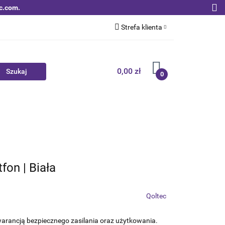
c.com.
Strefa klienta
Zaloguj się
Zarejestruj się
0,00 zł
0
Dodaj zgłoszenie
Zgody cookies
Nowości
Bestsellery
Qoltec B2B
fon | Biała
Qoltec
arancją bezpiecznego zasilania oraz użytkowania.