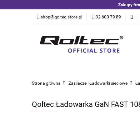
Zakupy fir
Kategorie
Czuj
shop@qoltec-store.pl
32 600 79 89
Akumulatory LiFeP
Kategorie
Czujniki i detektory
Switche
Blog
Strona główna
Zasilacze | Ładowarki sieciowe
Ła
Qoltec Ładowarka GaN FAST 108W 