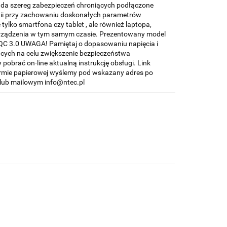
ada szereg zabezpieczeń chroniących podłączone
gii przy zachowaniu doskonałych parametrów
tylko smartfona czy tablet , ale również laptopa,
rządzenia w tym samym czasie. Prezentowany model
 QC 3.0 UWAGA! Pamiętaj o dopasowaniu napięcia i
jących na celu zwiększenie bezpieczeństwa
pobrać on-line aktualną instrukcję obsługi. Link
 formie papierowej wyślemy pod wskazany adres po
lub mailowym info@ntec.pl