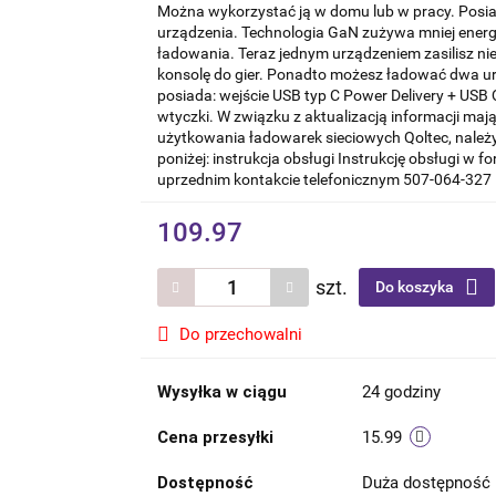
Można wykorzystać ją w domu lub w pracy. Posi
urządzenia. Technologia GaN zużywa mniej ener
ładowania. Teraz jednym urządzeniem zasilisz nie 
konsolę do gier. Ponadto możesz ładować dwa u
posiada: wejście USB typ C Power Delivery + USB
wtyczki. W związku z aktualizacją informacji ma
użytkowania ładowarek sieciowych Qoltec, należy 
poniżej: instrukcja obsługi Instrukcję obsługi w
uprzednim kontakcie telefonicznym 507-064-327 
109.97
szt.
Do koszyka
Do przechowalni
Wysyłka w ciągu
24 godziny
Cena przesyłki
15.99
Dostępność
Duża dostępność