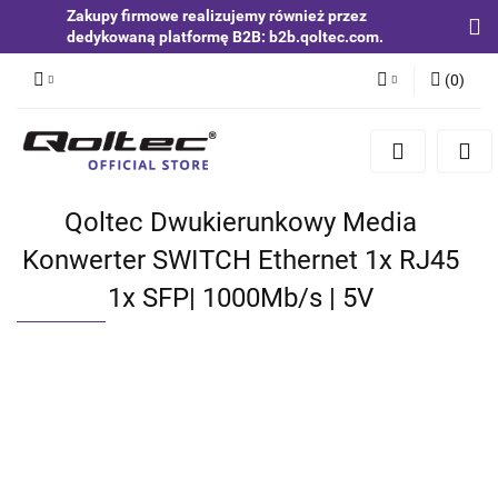
Zakupy firmowe realizujemy również przez
dedykowaną platformę B2B: b2b.qoltec.com.
(
0
)
Zaloguj się
Zarejestruj się
Dodaj zgłoszenie
Qoltec Dwukierunkowy Media
Zgody cookies
Konwerter SWITCH Ethernet 1x RJ45
1x SFP| 1000Mb/s | 5V