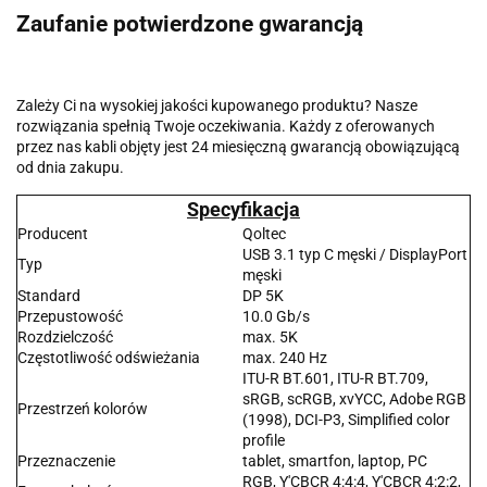
Zaufanie potwierdzone gwarancją
Zależy Ci na wysokiej jakości kupowanego produktu? Nasze
rozwiązania spełnią Twoje oczekiwania. Każdy z oferowanych
przez nas kabli objęty jest 24 miesięczną gwarancją obowiązującą
od dnia zakupu.
Specyfikacja
Producent
Qoltec
USB 3.1 typ C męski / DisplayPort
Typ
męski
Standard
DP 5K
Przepustowość
10.0 Gb/s
Rozdzielczość
max. 5K
Częstotliwość odświeżania
max. 240 Hz
ITU-R BT.601, ITU-R BT.709,
sRGB, scRGB, xvYCC, Adobe RGB
Przestrzeń kolorów
(1998), DCI-P3, Simplified color
profile
Przeznaczenie
tablet, smartfon, laptop, PC
RGB, Y′CBCR 4:4:4, Y′CBCR 4:2:2,