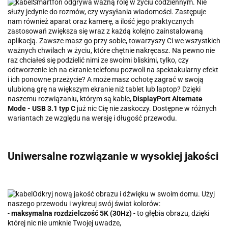
Smartfon odgrywa ważną rolę w życiu codziennym. Nie
służy jedynie do rozmów, czy wysyłania wiadomości. Zastępuje
nam również aparat oraz kamerę, a ilość jego praktycznych
zastosowań zwiększa się wraz z każdą kolejno zainstalowaną
aplikacją. Zawsze masz go przy sobie, towarzyszy Ci we wszystkich
ważnych chwilach w życiu, które chętnie nakręcasz. Na pewno nie
raz chciałeś się podzielić nimi ze swoimi bliskimi, tylko, czy
odtworzenie ich na ekranie telefonu pozwoli na spektakularny efekt
i ich ponowne przeżycie? A może masz ochotę zagrać w swoją
ulubioną grę na większym ekranie niż tablet lub laptop? Dzięki
naszemu rozwiązaniu, którym są kable,
DisplayPort Alternate
Mode - USB 3.1 typ C
już nic Cię nie zaskoczy. Dostępne w różnych
wariantach ze względu na wersję i długość przewodu.
Uniwersalne rozwiązanie w wysokiej jakości
Odkryj nową jakość obrazu i dźwięku w swoim domu. Użyj
naszego przewodu i wykreuj swój świat kolorów:
-
maksymalna rozdzielczość 5K (30Hz)
- to głębia obrazu, dzięki
której nic nie umknie Twojej uwadze,