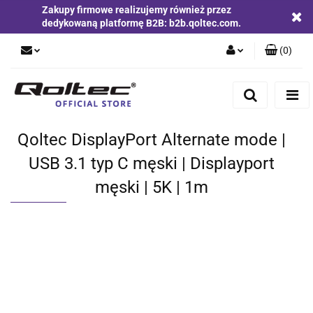
Zakupy firmowe realizujemy również przez
dedykowaną platformę B2B: b2b.qoltec.com.
(
0
)
Zaloguj się
Zarejestruj się
Dodaj zgłoszenie
Qoltec DisplayPort Alternate mode |
Zgody cookies
USB 3.1 typ C męski | Displayport
męski | 5K | 1m