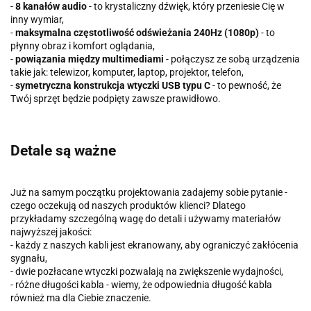
-
8 kanałów audio
- to krystaliczny dźwięk, który przeniesie Cię w
inny wymiar,
-
maksymalna częstotliwość odświeżania 240Hz (1080p)
- to
płynny obraz i komfort oglądania,
-
powiązania między multimediami
- połączysz ze sobą urządzenia
takie jak: telewizor, komputer, laptop, projektor, telefon,
-
symetryczna konstrukcja wtyczki USB typu C
- to pewność, że
Twój sprzęt będzie podpięty zawsze prawidłowo.
Detale są ważne
Już na samym początku projektowania zadajemy sobie pytanie -
czego oczekują od naszych produktów klienci? Dlatego
przykładamy szczególną wagę do detali i używamy materiałów
najwyższej jakości:
- każdy z naszych kabli jest ekranowany, aby ograniczyć zakłócenia
sygnału,
- dwie pozłacane wtyczki pozwalają na zwiększenie wydajności,
- różne długości kabla - wiemy, że odpowiednia długość kabla
również ma dla Ciebie znaczenie.