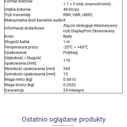
Format kolorów
1.1 + Y-only (monochrome)
Głębia kolorów
48 bit/px
Tryb transmisji
RBR, HBR, HBR2
Maksymalna ilość kanałów audio
8
Złącze obsługuje Alternatywny
Informacje dodatkowe
tryb DisplayPort Ekranowany
Kolor
Biały
Długość kabla
1 m
Temperatura pracy
-20℃ ~ +60℃
Opakowanie
Polybag
Głębokość / Długość
170
opakowania [mm]
Wysokość opakowania [mm]
260
Szerokość opakowania [mm]
15
Waga netto [kg]
0.0410
Waga brutto [kg]
0.0520
Gwarancja
24 miesiące
Ostatnio oglądane produkty