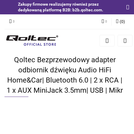
Zakupy firmowe realizujemy również przez
dedykowaną platformę B2B: b2b.qoltec.com.
(
0
)
Zaloguj się
Zarejestruj się
Dodaj zgłoszenie
Qoltec Bezprzewodowy adapter
Zgody cookies
odbiornik dźwięku Audio HiFi
Home&Car| Bluetooth 6.0 | 2 x RCA |
1 x AUX MiniJack 3.5mm| USB | Mikr