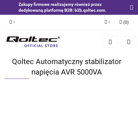
Zakupy firmowe realizujemy również przez
dedykowaną platformę B2B: b2b.qoltec.com.
(
0
)
Zaloguj się
Zarejestruj się
Dodaj zgłoszenie
Qoltec Automatyczny stabilizator
Zgody cookies
napięcia AVR 5000VA