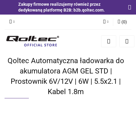
Zakupy firmowe realizujemy również przez
dedykowaną platformę B2B: b2b.qoltec.com.
(
0
)
Zaloguj się
Zarejestruj się
Dodaj zgłoszenie
Qoltec Automatyczna ładowarka do
Zgody cookies
akumulatora AGM GEL STD |
Prostownik 6V/12V | 6W | 5.5x2.1 |
Kabel 1.8m