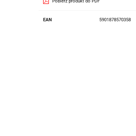
Pobierz produkt do PDF
EAN
5901878570358