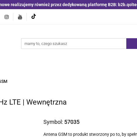
mowe realizujemy również przez dedykowaną platformę B2B: b2b.qolte
jniki i detektory
Switche | Ethernet
Anteny LTE 4G 5G
O4
Nowości
Bestsellery
Qoltec B2B
Blog
 | Ethernet
Anteny LTE 4G 5G
Akumulatory LiFePO4
 GSM
Hz LTE | Wewnętrzna
Symbol:
57035
Antena GSM to produkt stworzony po to, by spełn