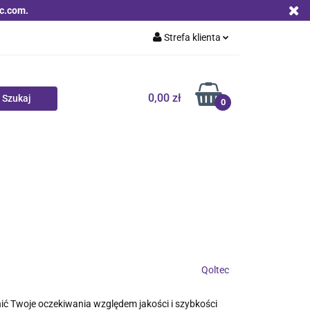
c.com.
Strefa klienta
Zaloguj się
Zarejestruj się
0,00 zł
0
Dodaj zgłoszenie
Zgody cookies
Nowości
Bestsellery
Qoltec B2B
Qoltec
ić Twoje oczekiwania względem jakości i szybkości