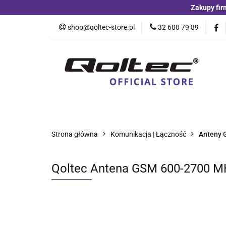
Zakupy fir
Kategorie
Czu
shop@qoltec-store.pl
32 600 79 89
Akumulatory LiFeP
Kategorie
Czujniki i detektory
Switche
Blog
Strona główna
Komunikacja | Łączność
Anteny
Qoltec Antena GSM 600-2700 M