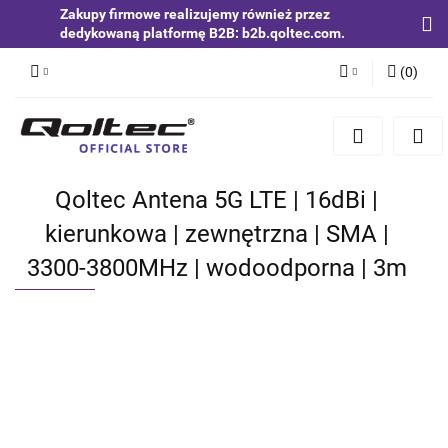
Zakupy firmowe realizujemy również przez
dedykowaną platformę B2B: b2b.qoltec.com.
(
0
)
Zaloguj się
Zarejestruj się
Dodaj zgłoszenie
Qoltec Antena 5G LTE | 16dBi |
Zgody cookies
kierunkowa | zewnętrzna | SMA |
3300-3800MHz | wodoodporna | 3m