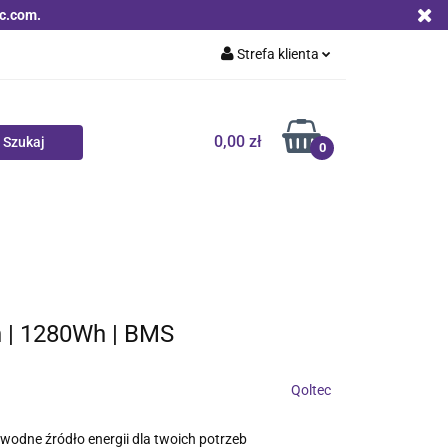
c.com.
Strefa klienta
Zaloguj się
Zarejestruj się
0,00 zł
0
Dodaj zgłoszenie
Zgody cookies
Nowości
Bestsellery
Qoltec B2B
h | 1280Wh | BMS
Qoltec
odne źródło energii dla twoich potrzeb