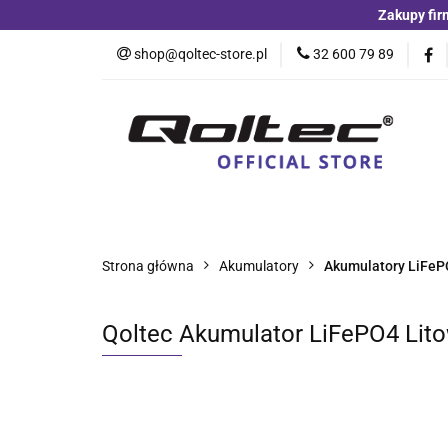
Zakupy fir
Kategorie
Czu
shop@qoltec-store.pl
32 600 79 89
Akumulatory LiFeP
Kategorie
Czujniki i detektory
Switche
Blog
Strona główna
Akumulatory
Akumulatory LiFe
Qoltec Akumulator LiFePO4 Lito