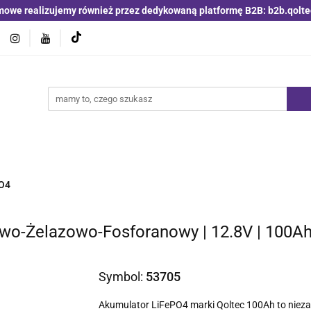
mowe realizujemy również przez dedykowaną platformę B2B: b2b.qolte
jniki i detektory
Switche | Ethernet
Anteny LTE 4G 5G
O4
Nowości
Bestsellery
Qoltec B2B
Blog
 | Ethernet
Anteny LTE 4G 5G
Akumulatory LiFePO4
PO4
wo-Żelazowo-Fosforanowy | 12.8V | 100A
Symbol:
53705
Akumulator LiFePO4 marki Qoltec 100Ah to niezaw