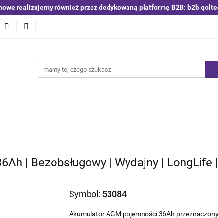
mowe realizujemy również przez dedykowaną platformę B2B: b2b.qolte
niki i detektory
Switche | Ethernet
Anteny LTE 4G 5G
O4
Nowości
Bestsellery
Qoltec B2B
Blog
 | Ethernet
Anteny LTE 4G 5G
Akumulatory LiFePO4
6Ah | Bezobsługowy | Wydajny | LongLife |
Symbol:
53084
Akumulator AGM pojemności 36Ah przeznaczony 