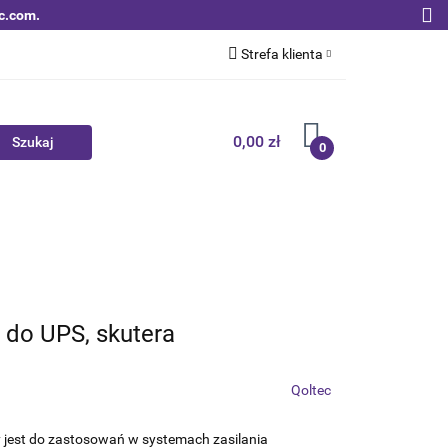
c.com.
Strefa klienta
Zaloguj się
Zarejestruj się
0,00 zł
0
Dodaj zgłoszenie
Zgody cookies
Nowości
Bestsellery
Qoltec B2B
 do UPS, skutera
Qoltec
jest do zastosowań w systemach zasilania