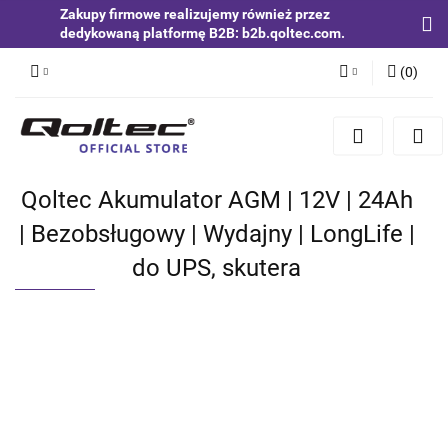
Zakupy firmowe realizujemy również przez
dedykowaną platformę B2B: b2b.qoltec.com.
(
0
)
Zaloguj się
Zarejestruj się
Dodaj zgłoszenie
Qoltec Akumulator AGM | 12V | 24Ah
Zgody cookies
| Bezobsługowy | Wydajny | LongLife |
do UPS, skutera