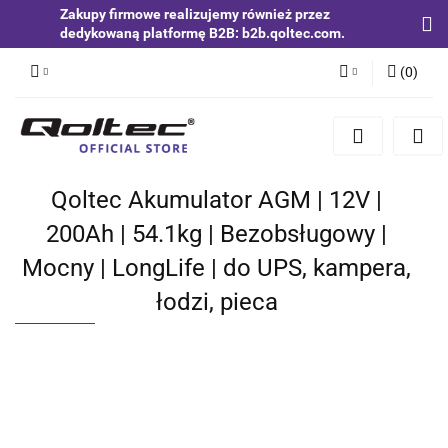
Zakupy firmowe realizujemy również przez
dedykowaną platformę B2B: b2b.qoltec.com.
(
0
)
Zaloguj się
Zarejestruj się
Dodaj zgłoszenie
Qoltec Akumulator AGM | 12V |
Zgody cookies
200Ah | 54.1kg | Bezobsługowy |
Mocny | LongLife | do UPS, kampera,
łodzi, pieca