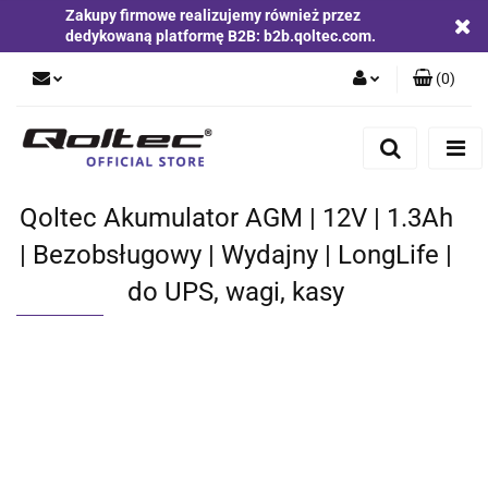
Zakupy firmowe realizujemy również przez
dedykowaną platformę B2B: b2b.qoltec.com.
(
0
)
Zaloguj się
Zarejestruj się
Dodaj zgłoszenie
Qoltec Akumulator AGM | 12V | 1.3Ah
Zgody cookies
| Bezobsługowy | Wydajny | LongLife |
do UPS, wagi, kasy