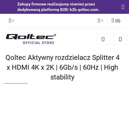
Zakupy firmowe realizujemy również przez
dedykowaną platformę B2B: b2b.qoltec.com.
(
0
)
Zaloguj się
Zarejestruj się
Dodaj zgłoszenie
Qoltec Aktywny rozdzielacz Splitter 4
Zgody cookies
x HDMI 4K x 2K | 6Gb/s | 60Hz | High
stability