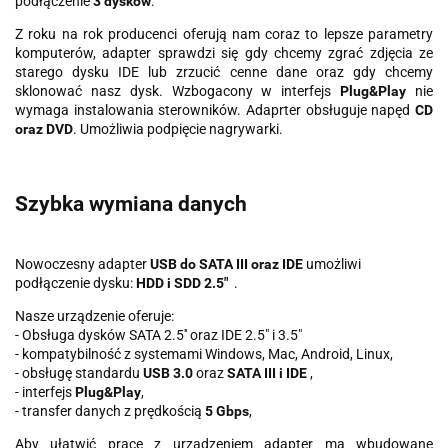
podłączenie
3 dysków
.
Z roku na rok producenci oferują nam coraz to lepsze parametry
komputerów, adapter sprawdzi się gdy chcemy zgrać zdjęcia ze
starego dysku IDE lub zrzucić cenne dane oraz gdy chcemy
sklonować nasz dysk. Wzbogacony w interfejs
Plug&Play
nie
wymaga instalowania sterowników. Adaprter obsługuje napęd
CD
oraz DVD
. Umożliwia podpięcie nagrywarki.
Szybka wymiana danych
Nowoczesny adapter
USB do SATA III oraz IDE
umożliwi
podłączenie dysku:
HDD i SDD 2.5"
.
Nasze urządzenie oferuje:
- Obsługa dysków SATA 2.5'' oraz IDE 2.5" i 3.5"
- kompatybilność z systemami Windows, Mac, Android, Linux,
- obsługę standardu
USB 3.0
oraz
SATA III i IDE
,
- interfejs
Plug&Play
,
- transfer danych z prędkością
5 Gbps
,
Aby ułatwić pracę z urządzeniem adapter ma wbudowane