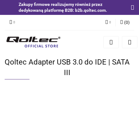
Zakupy firmowe realizujemy również przez
dedykowaną platformę B2B: b2b.qoltec.com.
(
0
)
Zaloguj się
Zarejestruj się
Dodaj zgłoszenie
Qoltec Adapter USB 3.0 do IDE | SATA
Zgody cookies
III