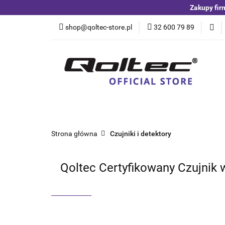
Zakupy fir
Kategorie
Czuj
shop@qoltec-store.pl
32 600 79 89
Akumulatory LiFeP
Kategorie
Czujniki i detektory
Switche
Blog
Strona główna
Czujniki i detektory
Qoltec Certyfikowany Czujnik 