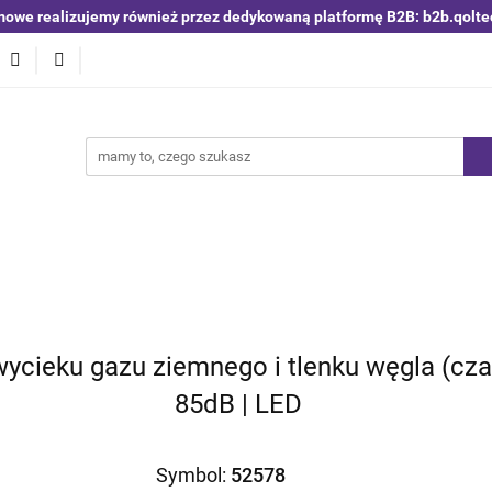
mowe realizujemy również przez dedykowaną platformę B2B: b2b.qolte
niki i detektory
Switche | Ethernet
Anteny LTE 4G 5G
O4
Nowości
Bestsellery
Qoltec B2B
Blog
 | Ethernet
Anteny LTE 4G 5G
Akumulatory LiFePO4
wycieku gazu ziemnego i tlenku węgla (cza
85dB | LED
Symbol:
52578