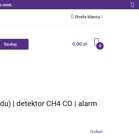
c.com.
Strefa klienta
Zaloguj się
Zarejestruj się
0,00 zł
0
Dodaj zgłoszenie
Zgody cookies
Nowości
Bestsellery
Qoltec B2B
du) | detektor CH4 CO | alarm
Qoltec