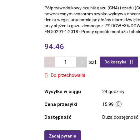
Półprzewodnikowy czujnik gazu (CH4) i czadu (CO)
nowoczesnym sensorom szybko wykrywa obecnoś
tlenku węgla, uruchamiając głośny alarm dźwiękow
przy stężeniu gazu ziemnego ≥ 7% DGW ±3% DGW 
EN 50291-1:2018 - Prosty sposób montażu i obsłu
94.46
szt
Do koszyka
Do przechowalni
Wysyłka w ciągu
24 godziny
Cena przesyłki
15.99
Dostępność
Duża dostępność
Zadaj pytanie